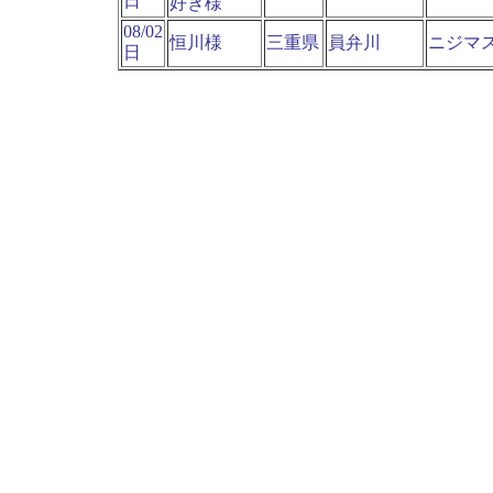
日
好き様
08/02
恒川様
三重県
員弁川
ニジマ
日