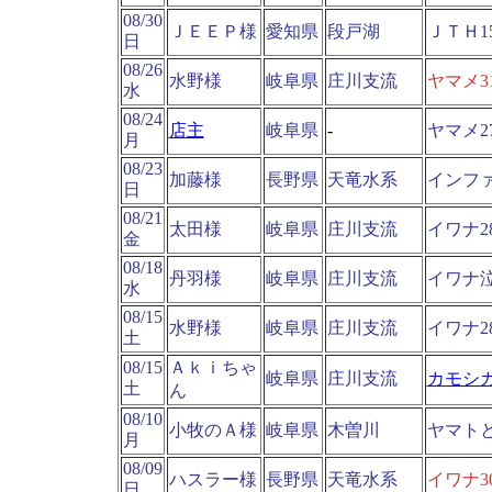
08/30
ＪＥＥＰ様
愛知県
段戸湖
ＪＴＨ1
日
08/26
水野様
岐阜県
庄川支流
ヤマメ3
水
08/24
店主
岐阜県
-
ヤマメ
月
08/23
加藤様
長野県
天竜水系
インファ
日
08/21
太田様
岐阜県
庄川支流
イワナ2
金
08/18
丹羽様
岐阜県
庄川支流
イワナ
水
08/15
水野様
岐阜県
庄川支流
イワナ2
土
08/15
Ａｋｉちゃ
岐阜県
庄川支流
カモシ
土
ん
08/10
小牧のＡ様
岐阜県
木曽川
ヤマト
月
08/09
ハスラー様
長野県
天竜水系
イワナ3
日