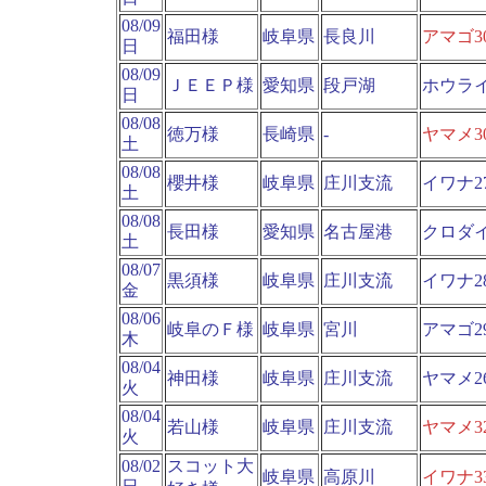
08/09
福田様
岐阜県
長良川
アマゴ3
日
08/09
ＪＥＥＰ様
愛知県
段戸湖
ホウラ
日
08/08
徳万様
長崎県
-
ヤマメ3
土
08/08
櫻井様
岐阜県
庄川支流
イワナ2
土
08/08
長田様
愛知県
名古屋港
クロダ
土
08/07
黒須様
岐阜県
庄川支流
イワナ2
金
08/06
岐阜のＦ様
岐阜県
宮川
アマゴ2
木
08/04
神田様
岐阜県
庄川支流
ヤマメ2
火
08/04
若山様
岐阜県
庄川支流
ヤマメ3
火
08/02
スコット大
岐阜県
高原川
イワナ3