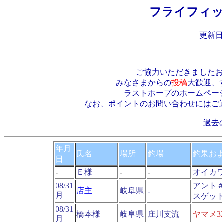
フライフィッ
更新日
ご協力いただきました
みなさまからの
投稿
大歓迎、
ラストホープのホームペー
なお、ポイントのお問い合わせにはご
過去
年月
氏名
場所
釣場
釣果お
日
-
Ｅ様
-
-
オイカ
08/31
アント
店主
岐阜県
-
月
スゲッ
08/31
橋本様
岐阜県
庄川支流
ヤマメ3
月