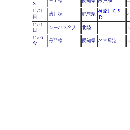
三土様
愛知県
段戸湖
火
11/21
神流川Ｃ＆
濱川様
群馬県
日
Ｒ
11/21
シーバス名人
北陸
-
日
11/05
丹羽様
愛知県
名古屋港
金