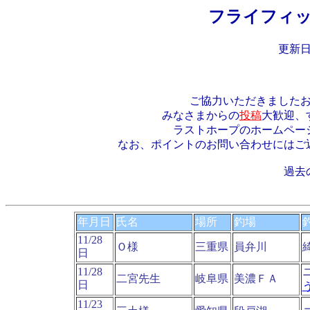
フライフィッ
更新日
ご協力いただきました
みなさまからの
投稿
大歓迎、
ラストホープのホームペー
なお、ポイントのお問い合わせにはご
過去
年月日
氏名
場所
釣場
11/28
Ｏ様
三重県
員弁川
日
11/28
二宮先生
岐阜県
美濃ＦＡ
日
11/23